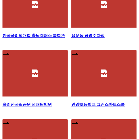
한국폴리텍대학 충남캠퍼스 복합관
용운동 공영주차장
속리산국립공원 생태탐방원
안양초등학교 그린스마트스쿨