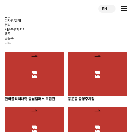
행정중심 복합도시 1-2생활권 M8BL
EN
Administrative Complex City 1-2 Living Area M8BL
분류
디자인/설계
위치
세종특별자치시
용도
공동주
List
한국폴리텍대학 충남캠퍼스 복합관
용운동 공영주차장