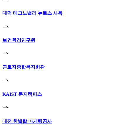
대덕 테크노밸리 뉴로스 사옥
보건환경연구원
근로자종합복지회관
KAIST 문지캠퍼스
대전 한빛탑 마케팅공사