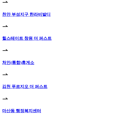
천안 부성지구 한라비발디
힐스테이트 창원 더 퍼스트
처인(통합)휴게소
김천 푸르지오 더 퍼스트
마산동 행정복지센터