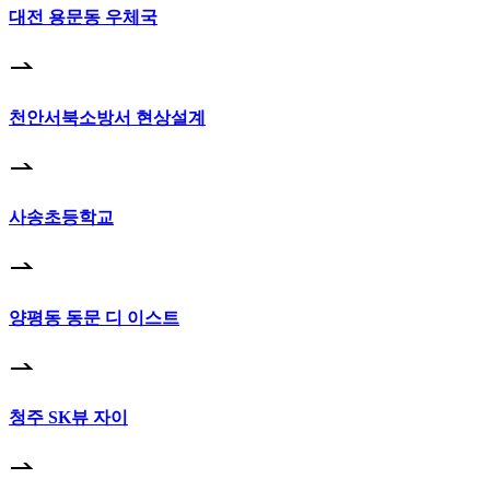
대전 용문동 우체국
천안서북소방서 현상설계
사송초등학교
양평동 동문 디 이스트
청주 SK뷰 자이