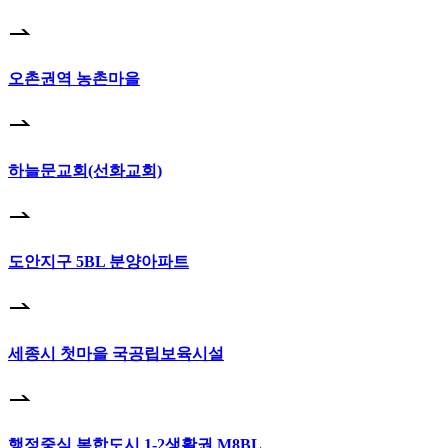
오촌권역 농촌마을
하늘문교회(선화교회)
도안지구 5BL 분양아파트
세종시 첫마을 국공립보육시설
행정중심 복합도시 1-2생활권 M8BL