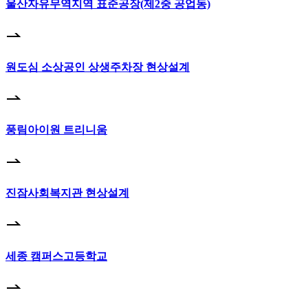
울산자유무역지역 표준공장(제2중 공업동)
원도심 소상공인 상생주차장 현상설계
풍림아이원 트리니움
진잠사회복지관 현상설계
세종 캠퍼스고등학교