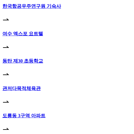
한국항공우주연구원 기숙사
여수 엑스포 요트텔
동탄 제30 초등학교
관저다목적체육관
도룡동 3구역 아파트