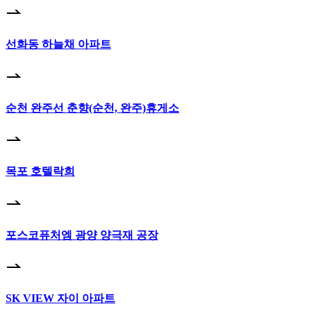
선화동 하늘채 아파트
순천 완주선 춘향(순천, 완주)휴게소
목포 호텔락희
포스코퓨처엠 광양 양극재 공장
SK VIEW 자이 아파트