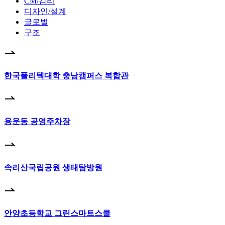
CM/감리
디자인/설계
글로벌
구조
한국폴리텍대학 충남캠퍼스 복합관
용운동 공영주차장
속리산국립공원 생태탐방원
안양초등학교 그린스마트스쿨