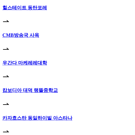
힐스테이트 동탄포레
CMB방송국 사옥
우간다 마케레레대학
캄보디아 대덕 랭뜰중학교
카자흐스탄 동일하이빌 아스타나