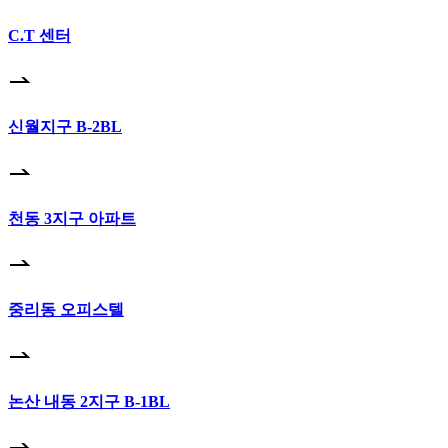
C.T 센터
신월지구 B-2BL
천동 3지구 아파트
중리동 오피스텔
논산 내동 2지구 B-1BL