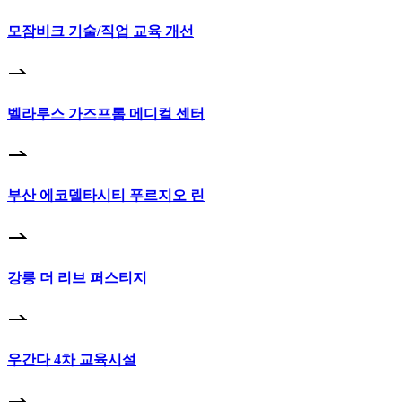
모잠비크 기술/직업 교육 개선
벨라루스 가즈프롬 메디컬 센터
부산 에코델타시티 푸르지오 린
강릉 더 리브 퍼스티지
우간다 4차 교육시설