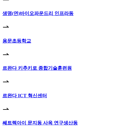
생명(연)바이오파운드리 인프라동
용문초등학교
르완다 키추키로 종합기술훈련원
르완다 ICT 혁신센터
쎄트렉아이 문지동 사옥 연구생산동