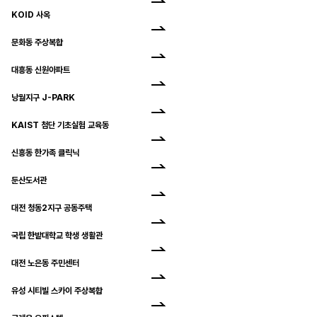
KOID 사옥
문화동 주상복합
대흥동 신원아파트
낭월지구 J-PARK
KAIST 첨단 기초실험 교육동
신흥동 한가족 클릭닉
둔산도서관
대전 청동2지구 공동주택
국립 한밭대학교 학생 생활관
대전 노은동 주민센터
유성 시티빌 스카이 주상복합