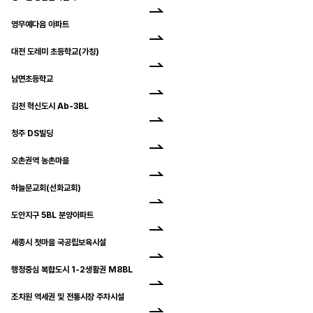
영무예다음 아파트
대전 도레미 초등학교(가칭)
남면초등학교
김천 혁신도시 Ab-3BL
청주 DS빌딩
오촌권역 농촌마을
하늘문교회(선화교회)
도안지구 5BL 분양아파트
세종시 첫마을 국공립보육시설
행정중심 복합도시 1-2생활권 M8BL
조치원 역세권 및 전통시장 주차시설