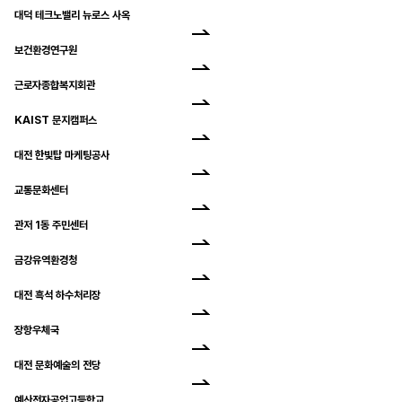
대덕 테크노밸리 뉴로스 사옥
보건환경연구원
근로자종합복지회관
KAIST 문지캠퍼스
대전 한빛탑 마케팅공사
교통문화센터
관저 1동 주민센터
금강유역환경청
대전 흑석 하수처리장
장항우체국
대전 문화예술의 전당
예산전자공업고등학교