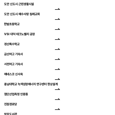
도안 신도시 근린생활시설
도안 신도시 예수사랑 침례교회
한밭초등학교
VSI 대덕 테크노밸리 공장
경산특수학교
금산여고 기숙사
서천여고 기숙사
에네스코 신사옥
충남대학교 녹색성장에너지 연구센터 현상설계
첨단산업측정 인증동
진잠경로당
망포도서관