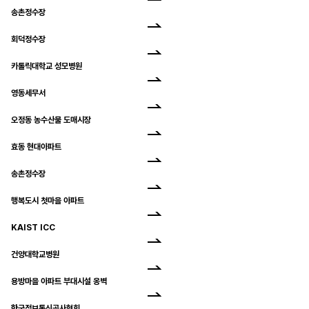
송촌정수장
회덕정수장
카톨릭대학교 성모병원
영동세무서
오정동 농수산물 도매시장
효동 현대아파트
송촌정수장
행복도시 첫마을 아파트
KAIST ICC
건양대학교병원
용방마을 아파트 부대시설 옹벽
한국정보통신공사협회