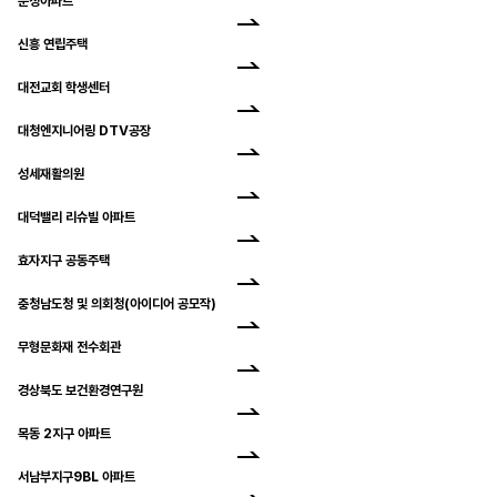
문정아파트
신흥 연립주택
대전교회 학생센터
대청엔지니어링 DTV공장
성세재활의원
대덕밸리 리슈빌 아파트
효자지구 공동주택
충청남도청 및 의회청(아이디어 공모작)
무형문화재 전수회관
경상북도 보건환경연구원
목동 2지구 아파트
서남부지구9BL 아파트