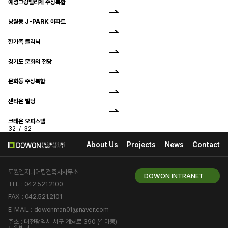
예성그랑펠리체 주상복합
낭월동 J-PARK 아파트
한가족 클리닉
경기도 문화의 전당
문화동 주상복합
센티온 빌딩
크레온 오피스텔
32
/
32
About Us
Projects
News
Contact
도원엔지니어링건축사사무소
DOWON INTRANET
TEL : 042.521.2100
FAX : 042.521.2101
E-MAIL : dowonman01@naver.com
주소 : 대전광역시 서구 계룡로 390 (갈마동)