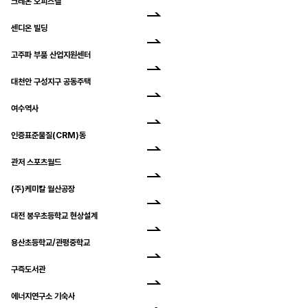
크레온 오피스텔
센디온 빌딩
고주파 부품 산업지원센터
대천안 구성지구 공동주택
여수역사
인증표준물질(CRM)동
관저 스포츠월드
(주)케미칼 월산공장
대전 봉우초등학교 현상설계
용산초등학교/관평중학교
구즉도서관
에너지연구소 기숙사