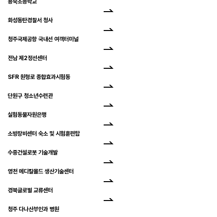
용죽초등학교
화성동탄경찰서 청사
청주국제공항 국내선 여객터미널
전남 제2정선센터
SFR 원형로 종합효과시험동
단원구 청소년수련관
실험동물자원은행
소방장비센터 숙소 및 시험훈련탑
수중건설로봇 기술개발
영천 메디칼몰드 생산기술센터
경북글로벌 교류센터
청주 다나산부인과 병원