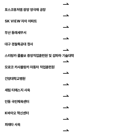
포스코퓨처엠 광양 양극재 공장
SK VIEW 자이 아파트
부산 동래세무서
대구 경찰특공대 청사
스리랑카 콜롬보 중앙직업훈련원 및 감파하 기술대학
모로코 카사블랑카 자동차 직업훈련원
건양대학교병원
세림 티에스지 사옥
인동 국민체육센터
K바이오 혁신센터
피레타 사옥