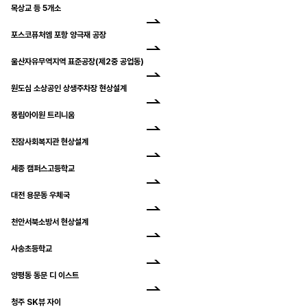
목상교 등 5개소
포스코퓨처엠 포항 양극재 공장
울산자유무역지역 표준공장(제2중 공업동)
원도심 소상공인 상생주차장 현상설계
풍림아이원 트리니움
진잠사회복지관 현상설계
세종 캠퍼스고등학교
대전 용문동 우체국
천안서북소방서 현상설계
사송초등학교
양평동 동문 디 이스트
청주 SK뷰 자이