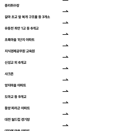
중리취수장
갈마 초교 앞 복개 구조물 등 3개소
유등천 좌안 1교 등 6개교
초록마을 1단지 아파트
지식경제공무원 교육원
신성교 외 6개교
샤크존
양지마을 아파트
도마교 등 9개교
동양 파라곤 아파트
대전 월드컵 경기장
대자연 마을 아파트