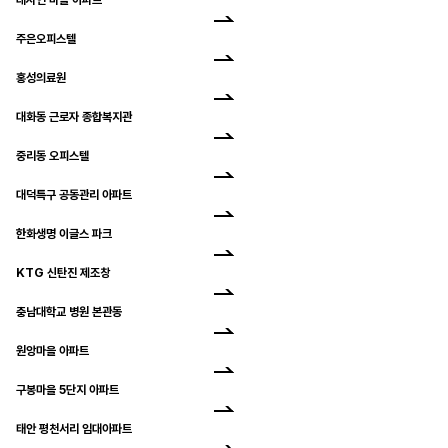
주은오피스텔
홍성의료원
대화동 근로자 종합복지관
중리동 오피스텔
대덕특구 공동관리 아파트
한화생명 이글스 파크
KTG 신탄진 제조창
충남대학교 병원 본관동
원앙마을 아파트
구봉마을 5단지 아파트
태안 평천서리 임대아파트