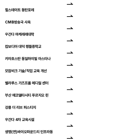
힐스테이트 동탄포레
CMB방송국 사옥
우간다 마케레레대학
캄보디아 대덕 랭뜰중학교
카자흐스탄 동일하이빌 아스타나
모잠비크 기술/직업 교육 개선
벨라루스 가즈프롬 메디컬 센터
부산 에코델타시티 푸르지오 린
강릉 더 리브 퍼스티지
우간다 4차 교육시설
생명(연)바이오파운드리 인프라동