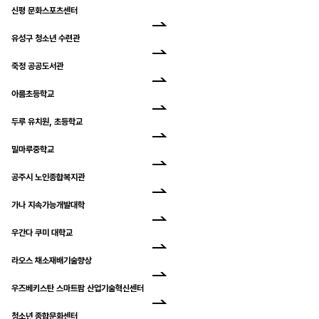
신평 문화스포츠센터
유성구 청소년 수련관
죽정 공공도서관
아름초등학교
두루 유치원, 초등학교
밀마루중학교
공주시 노인종합복지관
가나 지속가능개발대학
우간다 쿠미 대학교
라오스 채소재배기술향상
우즈베키스탄 스마트팜 산업기술혁신센터
청소년 종합문화센터