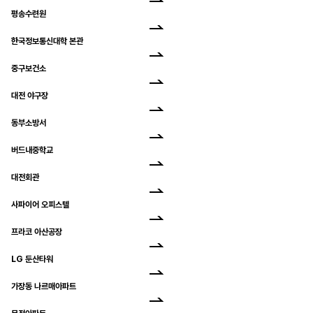
평송수련원
한국정보통신대학 본관
중구보건소
대전 야구장
동부소방서
버드내중학교
대전회관
사파이어 오피스텔
프라코 아산공장
LG 둔산타워
가장동 나르매아파트