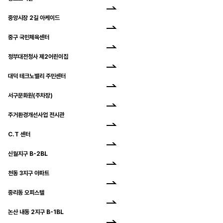
중앙시장 2길 아케이드
중구 국민체육센터
정부대전청사 제2어린이집
대덕 테크노밸리 주민센터
서구문화원(주차장)
주거환경개선사업 전시관
C.T 센터
신월지구 B-2BL
천동 3지구 아파트
중리동 오피스텔
논산 내동 2지구 B-1BL