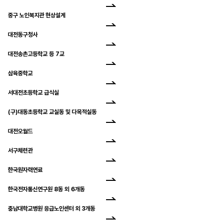
중구 노인복지관 현상설계
대전동구청사
대전송촌고등학교 등 7교
삼육중학교
서대전초등학교 급식실
(구)대동초등학교 교실동 및 다목적실동
대전오월드
서구체련관
한국원자력연료
한국전자통신연구원 8동 외 6개동
충남대학교병원 응급노인센터 외 3개동