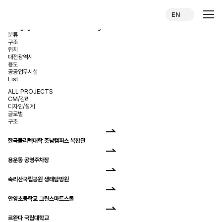
대전동구청사
EN
Periodic and Detailed Safety Inspection Services for the Daejeon
Dong-gu District Office Building
분류
구조
위치
대전광역시
용도
공공업무시설
List
ALL PROJECTS
CM/감리
디자인/설계
글로벌
구조
한국폴리텍대학 충남캠퍼스 복합관
용운동 공영주차장
속리산국립공원 생태탐방원
안양초등학교 그린스마트스쿨
르완다 국립대학교