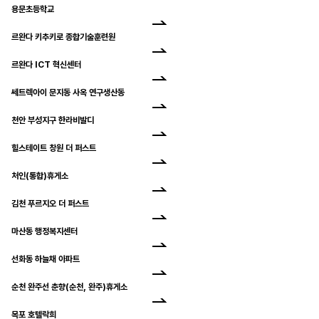
용문초등학교
르완다 키추키로 종합기술훈련원
르완다 ICT 혁신센터
쎄트렉아이 문지동 사옥 연구생산동
천안 부성지구 한라비발디
힐스테이트 창원 더 퍼스트
처인(통합)휴게소
김천 푸르지오 더 퍼스트
마산동 행정복지센터
선화동 하늘채 아파트
순천 완주선 춘향(순천, 완주)휴게소
목포 호텔락희