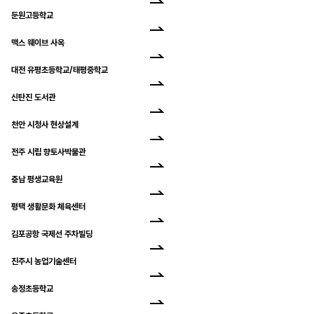
둔원고등학교
맥스 웨이브 사옥
대전 유평초등학교/태평중학교
신탄진 도서관
천안 시청사 현상설계
전주 시립 향토사박물관
충남 평생교육원
평택 생활문화 체육센터
김포공항 국제선 주차빌딩
진주시 농업기술센터
송정초등학교