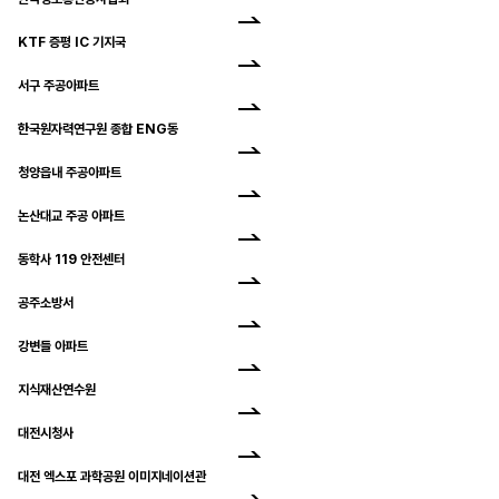
KTF 증평 IC 기지국
서구 주공아파트
한국원자력연구원 종합 ENG동
청양읍내 주공아파트
논산대교 주공 아파트
동학사 119 안전센터
공주소방서
강변들 아파트
지식재산연수원
대전시청사
대전 엑스포 과학공원 이미지네이션관